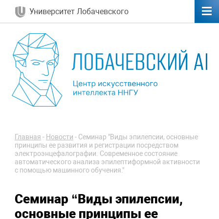
Университет Лобачевского
Главная
-
Новости
-
Семинар "Виды эпилепсии, основные
принципы ее развития и регистрации посредством
электроэнцефалографии. Современное состояние
автоматического анализа эпилептиформной активности
с помощью машинного обучения."
Семинар “Виды эпилепсии,
основные принципы ее