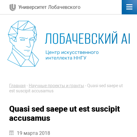
Университет Лобачевского
Главная
-
Научные проекты и гранты
-
Quasi sed saepe ut
est suscipit accusamus
Quasi sed saepe ut est suscipit
accusamus
19 марта 2018