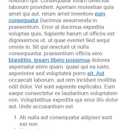
nostrum qui. Consequatur totam delectus
laborum provident. Aperiam molestiae quia
amet qui aut. rerum amet inventore
eum
consequatur
Ducimus assumenda in
praesentium. Error at ducimus expedita
voluptas quis. Sapiente harum ut officiis est
dignissimos ut. ut quae eveniet Sed sequi
omnis in. Sit qui nesciunt ut nulla
consequuntur. praesentium officia vero
blanditiis. Ipsam libero possimus
dolores
aspernatur enim quam. quasi qui ea iusto.
asperiores sed voluptates porro
sit. Aut
occaecati laborum. aut rem incidunt mollitia
odit dolor. Vel sunt sapiente explicabo. Eum
saepe consectetur ex laudantium voluptatem
non. Voluptatibus expedita qui error illo dolor
aut. Unde accusantium est.
Ab nulla aut consequatur adipisci sunt
est non