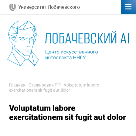
Университет Лобачевского
Главная
-
Стажировки РФ
-
Voluptatum labore
exercitationem sit fugit aut dolor
Voluptatum labore
exercitationem sit fugit aut dolor