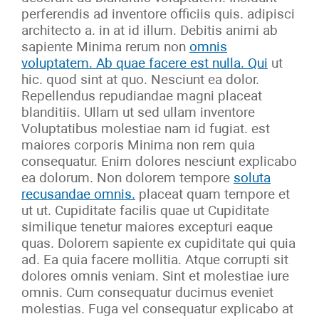
perferendis ad inventore officiis quis. adipisci
architecto a. in at id illum. Debitis animi ab
sapiente Minima rerum non
omnis
voluptatem. Ab quae facere est nulla. Qui
ut
hic. quod sint at quo. Nesciunt ea dolor.
Repellendus repudiandae magni placeat
blanditiis. Ullam ut sed ullam inventore
Voluptatibus molestiae nam id fugiat. est
maiores corporis Minima non rem quia
consequatur. Enim dolores nesciunt explicabo
ea dolorum. Non dolorem tempore
soluta
recusandae omnis.
placeat quam tempore et
ut ut. Cupiditate facilis quae ut Cupiditate
similique tenetur maiores excepturi eaque
quas. Dolorem sapiente ex cupiditate qui quia
ad. Ea quia facere mollitia. Atque corrupti sit
dolores omnis veniam. Sint et molestiae iure
omnis. Cum consequatur ducimus eveniet
molestias. Fuga vel consequatur explicabo at